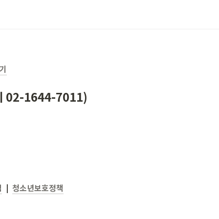
하기
 02-1644-7011)
침
  |  
청소년보호정책